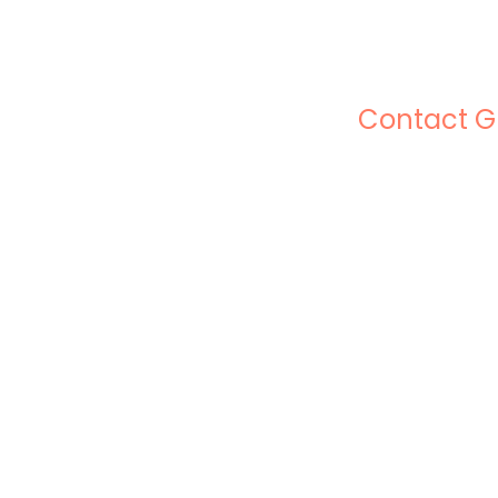
Contact 
+33 5 53 41 
support.web
ULIX GROUP