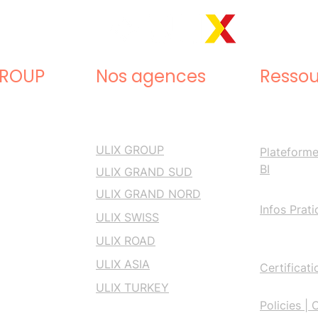
GROUP
Nos agences
Ressou
60 99
ULIX GROUP
Plateform
BI
ULIX GRAND SUD
ULIX GRAND NORD
Infos Prat
@ulixgroup.com
ULIX SWISS
ULIX ROAD
ULIX ASIA
Certificati
ULIX TURKEY
Policies |