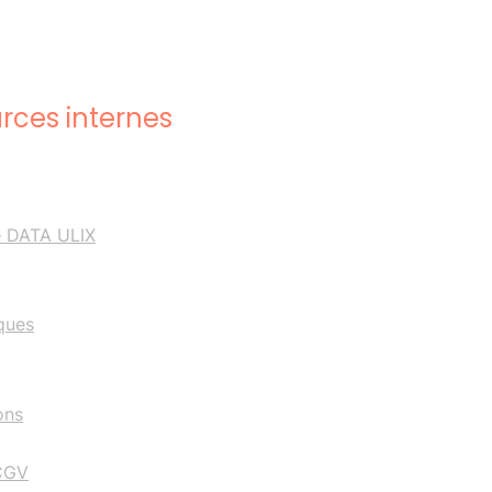
rces internes
e DATA ULIX
iques
ons
 CGV